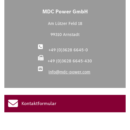
MDC Power GmbH
Am Lützer Feld 18
99310 Arnstadt
+49 (0)3628 6645-0
+49 (0)3628 6645-430
info@mdc-power.com
Kontaktformular